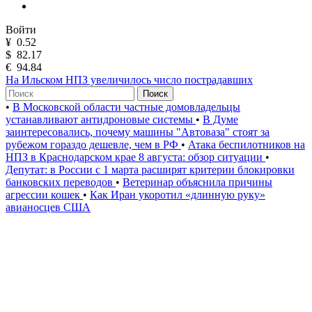
Войти
¥
0.52
$
82.17
€
94.84
На Ильском НПЗ увеличилось число пострадавших
Поиск
•
В Московской области частные домовладельцы
устанавливают антидроновые системы
•
В Думе
заинтересовались, почему машины "Автоваза" стоят за
рубежом гораздо дешевле, чем в РФ
•
Атака беспилотников на
НПЗ в Краснодарском крае 8 августа: обзор ситуации
•
Депутат: в России с 1 марта расширят критерии блокировки
банковских переводов
•
Ветеринар объяснила причины
агрессии кошек
•
Как Иран укоротил «длинную руку»
авианосцев США