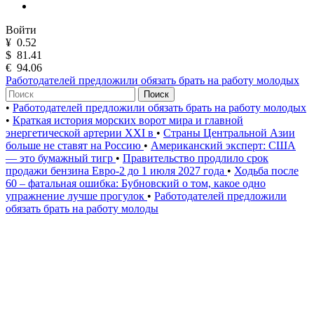
Войти
¥
0.52
$
81.41
€
94.06
Работодателей предложили обязать брать на работу молодых
Поиск
•
Работодателей предложили обязать брать на работу молодых
•
Краткая история морских ворот мира и главной
энергетической артерии XXI в
•
Страны Центральной Азии
больше не ставят на Россию
•
Американский эксперт: США
— это бумажный тигр
•
Правительство продлило срок
продажи бензина Евро-2 до 1 июля 2027 года
•
Ходьба после
60 – фатальная ошибка: Бубновский о том, какое одно
упражнение лучше прогулок
•
Работодателей предложили
обязать брать на работу молоды