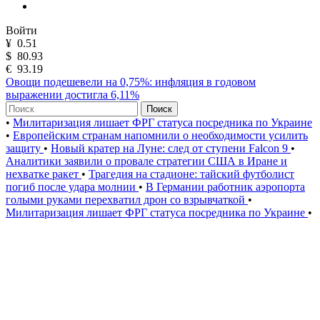
Войти
¥
0.51
$
80.93
€
93.19
Овощи подешевели на 0,75%: инфляция в годовом
выражении достигла 6,11%
Поиск
•
Милитаризация лишает ФРГ статуса посредника по Украине
•
Европейским странам напомнили о необходимости усилить
защиту
•
Новый кратер на Луне: след от ступени Falcon 9
•
Аналитики заявили о провале стратегии США в Иране и
нехватке ракет
•
Трагедия на стадионе: тайский футболист
погиб после удара молнии
•
В Германии работник аэропорта
голыми руками перехватил дрон со взрывчаткой
•
Милитаризация лишает ФРГ статуса посредника по Украине
•