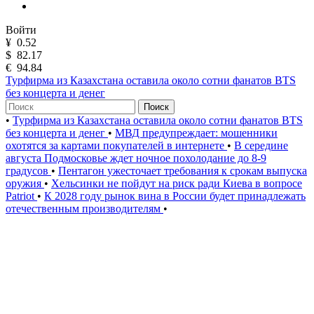
Войти
¥
0.52
$
82.17
€
94.84
Турфирма из Казахстана оставила около сотни фанатов BTS
без концерта и денег
Поиск
•
Турфирма из Казахстана оставила около сотни фанатов BTS
без концерта и денег
•
МВД предупреждает: мошенники
охотятся за картами покупателей в интернете
•
В середине
августа Подмосковье ждет ночное похолодание до 8-9
градусов
•
Пентагон ужесточает требования к срокам выпуска
оружия
•
Хельсинки не пойдут на риск ради Киева в вопросе
Patriot
•
К 2028 году рынок вина в России будет принадлежать
отечественным производителям
•