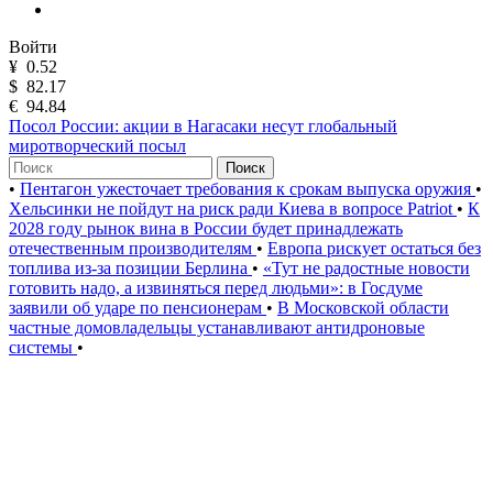
Войти
¥
0.52
$
82.17
€
94.84
Посол России: акции в Нагасаки несут глобальный
миротворческий посыл
Поиск
•
Пентагон ужесточает требования к срокам выпуска оружия
•
Хельсинки не пойдут на риск ради Киева в вопросе Patriot
•
К
2028 году рынок вина в России будет принадлежать
отечественным производителям
•
Европа рискует остаться без
топлива из-за позиции Берлина
•
«Тут не радостные новости
готовить надо, а извиняться перед людьми»: в Госдуме
заявили об ударе по пенсионерам
•
В Московской области
частные домовладельцы устанавливают антидроновые
системы
•