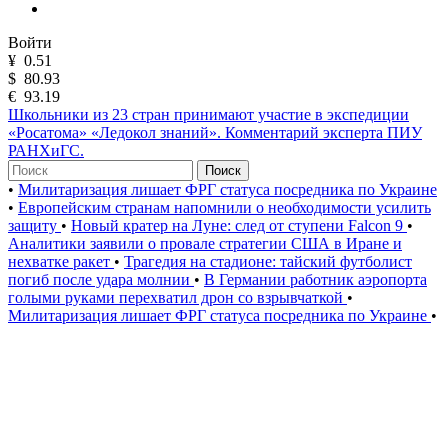
Войти
¥
0.51
$
80.93
€
93.19
Школьники из 23 стран принимают участие в экспедиции
«Росатома» «Ледокол знаний». Комментарий эксперта ПИУ
РАНХиГС.
Поиск
•
Милитаризация лишает ФРГ статуса посредника по Украине
•
Европейским странам напомнили о необходимости усилить
защиту
•
Новый кратер на Луне: след от ступени Falcon 9
•
Аналитики заявили о провале стратегии США в Иране и
нехватке ракет
•
Трагедия на стадионе: тайский футболист
погиб после удара молнии
•
В Германии работник аэропорта
голыми руками перехватил дрон со взрывчаткой
•
Милитаризация лишает ФРГ статуса посредника по Украине
•