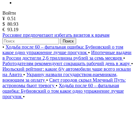
Войти
¥
0.51
$
80.93
€
93.19
Россияне предпочитают избегать визитов к врачам
Поиск
•
Ходьба после 60 – фатальная ошибка: Бубновский о том
какое одно упражнение лучше прогулок
•
Ипотечные выдачи
в России достигли 2,6 триллиона рублей за семь месяцев
•
Работодателям рекомендуют сокращать рабочий день в жару
•
Июльский рейтинг: какие б/у автомобили чаще всего искали
на Авито
•
Украину назвали государством-наемником,
воюющим за оплату
•
Свет городов скрыл Млечный Путь:
астрономы бьют тревогу
•
Ходьба после 60 – фатальная
ошибка: Бубновский о том какое одно упражнение лучше
прогулок
•