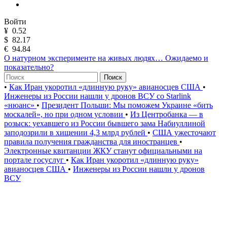
Войти
¥
0.52
$
82.17
€
94.84
О натурном эксперименте на живых людях… Ожидаемо и
показательно?
Поиск
•
Как Иран укоротил «длинную руку» авианосцев США
•
Инженеры из России нашли у дронов ВСУ со Starlink
«нюанс»
•
Президент Польши: Мы поможем Украине «бить
москалей», но при одном условии
•
Из Центробанка — в
розыск: уехавшего из России бывшего зама Набиуллиной
заподозрили в хищении 4,3 млрд рублей
•
США ужесточают
правила получения гражданства для иностранцев
•
Электронные квитанции ЖКУ станут официальными на
портале госуслуг
•
Как Иран укоротил «длинную руку»
авианосцев США
•
Инженеры из России нашли у дронов
ВСУ