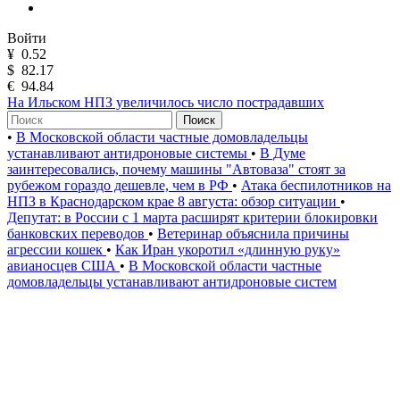
Войти
¥
0.52
$
82.17
€
94.84
На Ильском НПЗ увеличилось число пострадавших
Поиск
•
В Московской области частные домовладельцы
устанавливают антидроновые системы
•
В Думе
заинтересовались, почему машины "Автоваза" стоят за
рубежом гораздо дешевле, чем в РФ
•
Атака беспилотников на
НПЗ в Краснодарском крае 8 августа: обзор ситуации
•
Депутат: в России с 1 марта расширят критерии блокировки
банковских переводов
•
Ветеринар объяснила причины
агрессии кошек
•
Как Иран укоротил «длинную руку»
авианосцев США
•
В Московской области частные
домовладельцы устанавливают антидроновые систем