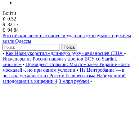
Войти
¥
0.52
$
82.17
€
94.84
Российские военные нанесли удар по сухогрузам с оружием
возле Одессы
Поиск
•
Как Иран укоротил «длинную руку» авианосцев США
•
Инженеры из России нашли у дронов ВСУ со Starlink
«нюанс»
•
Президент Польши: Мы поможем Украине «бить
москалей», но при одном условии
•
Из Центробанка — в
розыск: уехавшего из России бывшего зама Набиуллиной
заподозрили в хищении 4,3 млрд рублей
•