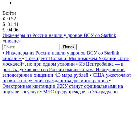
Войти
¥
0.52
$
81.41
€
94.06
Инженеры из России нашли у дронов ВСУ со Starlink
«нюанс»
Поиск
•
Инженеры из России нашли у дронов ВСУ со Starlink
«нюанс»
•
Президент Польши: Мы поможем Украине «бить
москалей», но при одном условии
•
Из Центробанка — в
розыск: уехавшего из России бывшего зама Набиуллиной
заподозрили в хищении 4,3 млрд рублей
•
США ужесточают
правила получения гражданства для иностранцев
•
Электронные квитанции ЖКУ станут официальными на
портале госуслуг
•
МЧС предупреждает о 35-градусно