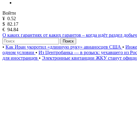
Войти
¥
0.52
$
82.17
€
94.84
О каких гарантиях от каких гарантов – когда идёт раздел добы
Поиск
•
Как Иран укоротил «длинную руку» авианосцев США
•
Инже
одном условии
•
Из Центробанка — в розыск: уехавшего из Ро
для иностранцев
•
Электронные квитанции ЖКУ станут официа