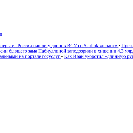
чи
неры из России нашли у дронов ВСУ со Starlink «нюанс»
•
През
ссии бывшего зама Набиуллиной заподозрили в хищении 4,3 мл
льными на портале госуслуг
•
Как Иран укоротил «длинную р