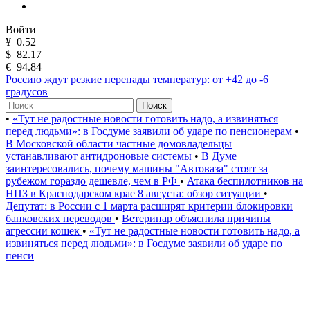
Войти
¥
0.52
$
82.17
€
94.84
Россию ждут резкие перепады температур: от +42 до -6
градусов
Поиск
•
«Тут не радостные новости готовить надо, а извиняться
перед людьми»: в Госдуме заявили об ударе по пенсионерам
•
В Московской области частные домовладельцы
устанавливают антидроновые системы
•
В Думе
заинтересовались, почему машины "Автоваза" стоят за
рубежом гораздо дешевле, чем в РФ
•
Атака беспилотников на
НПЗ в Краснодарском крае 8 августа: обзор ситуации
•
Депутат: в России с 1 марта расширят критерии блокировки
банковских переводов
•
Ветеринар объяснила причины
агрессии кошек
•
«Тут не радостные новости готовить надо, а
извиняться перед людьми»: в Госдуме заявили об ударе по
пенси