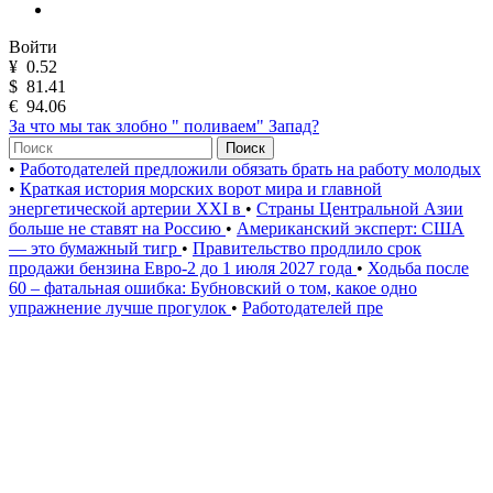
Войти
¥
0.52
$
81.41
€
94.06
За что мы так злобно " поливаем" Запад?
Поиск
•
Работодателей предложили обязать брать на работу молодых
•
Краткая история морских ворот мира и главной
энергетической артерии XXI в
•
Страны Центральной Азии
больше не ставят на Россию
•
Американский эксперт: США
— это бумажный тигр
•
Правительство продлило срок
продажи бензина Евро-2 до 1 июля 2027 года
•
Ходьба после
60 – фатальная ошибка: Бубновский о том, какое одно
упражнение лучше прогулок
•
Работодателей пре