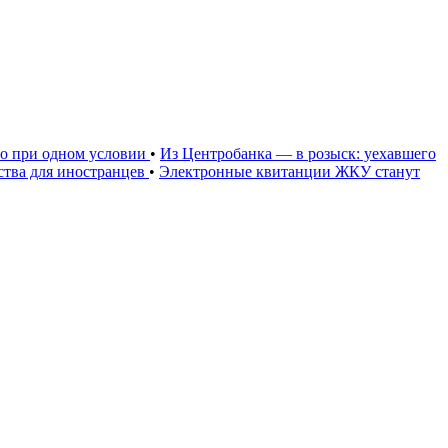
но при одном условии
•
Из Центробанка — в розыск: уехавшего
тва для иностранцев
•
Электронные квитанции ЖКУ станут