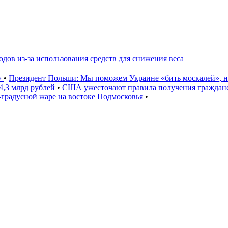
дов из-за использования средств для снижения веса
»
•
Президент Польши: Мы поможем Украине «бить москалей», 
4,3 млрд рублей
•
США ужесточают правила получения гражданс
градусной жаре на востоке Подмосковья
•