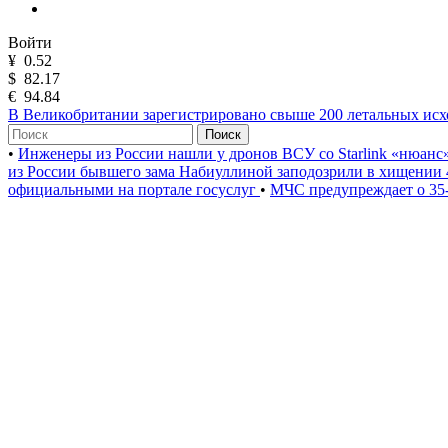
Войти
¥
0.52
$
82.17
€
94.84
В Великобритании зарегистрировано свыше 200 летальных исхо
Поиск
•
Инженеры из России нашли у дронов ВСУ со Starlink «нюанс
из России бывшего зама Набиуллиной заподозрили в хищении 
официальными на портале госуслуг
•
МЧС предупреждает о 35-