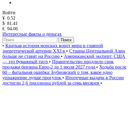
Войти
¥
0.52
$
81.41
€
94.06
Интересные факты о деньгах
Поиск
•
Краткая история морских ворот мира и главной
энергетической артерии XXI в
•
Страны Центральной Азии
больше не ставят на Россию
•
Американский эксперт: США
— это бумажный тигр
•
Правительство продлило срок
продажи бензина Евро-2 до 1 июля 2027 года
•
Ходьба после
60 – фатальная ошибка: Бубновский о том, какое одно
упражнение лучше прогулок
•
Ипотечные выдачи в России
достигли 2,6 триллиона рублей за семь месяцев
•