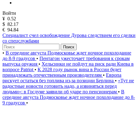
Войти
¥
0.52
$
82.17
€
94.84
Специалист счел освобождение Дурова следствием его сделки
со спецслужбами
Поиск
•
В середине августа Подмосковье ждет ночное похолодание
до 8-9 градусов
•
Пентагон ужесточает требования к срокам
выпуска оружия
•
Хельсинки не пойдут на риск ради Киева в
вопросе Patriot
•
К 2028 году рынок вина в России будет
принадлежать отечественным производителям
•
Европа
рискует остаться без топлива из-за позиции Берлина
•
«Тут не
радостные новости готовить надо, а извиняться перед
людьми»: в Госдуме заявили об ударе по пенсионерам
•
В
середине августа Подмосковье ждет ночное похолодание до 8-
9 градусов
•