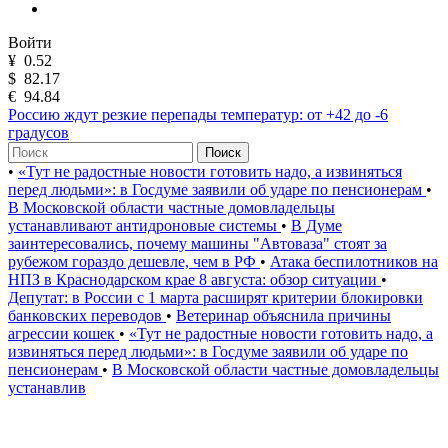
Войти
¥
0.52
$
82.17
€
94.84
Россию ждут резкие перепады температур: от +42 до -6
градусов
Поиск
•
«Тут не радостные новости готовить надо, а извиняться
перед людьми»: в Госдуме заявили об ударе по пенсионерам
•
В Московской области частные домовладельцы
устанавливают антидроновые системы
•
В Думе
заинтересовались, почему машины "Автоваза" стоят за
рубежом гораздо дешевле, чем в РФ
•
Атака беспилотников на
НПЗ в Краснодарском крае 8 августа: обзор ситуации
•
Депутат: в России с 1 марта расширят критерии блокировки
банковских переводов
•
Ветеринар объяснила причины
агрессии кошек
•
«Тут не радостные новости готовить надо, а
извиняться перед людьми»: в Госдуме заявили об ударе по
пенсионерам
•
В Московской области частные домовладельцы
устанавлив