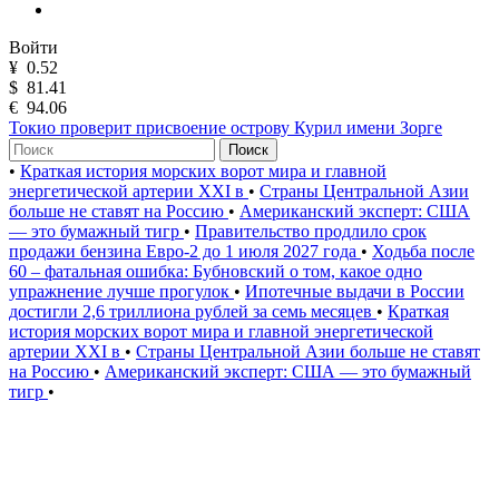
Войти
¥
0.52
$
81.41
€
94.06
Токио проверит присвоение острову Курил имени Зорге
Поиск
•
Краткая история морских ворот мира и главной
энергетической артерии XXI в
•
Страны Центральной Азии
больше не ставят на Россию
•
Американский эксперт: США
— это бумажный тигр
•
Правительство продлило срок
продажи бензина Евро-2 до 1 июля 2027 года
•
Ходьба после
60 – фатальная ошибка: Бубновский о том, какое одно
упражнение лучше прогулок
•
Ипотечные выдачи в России
достигли 2,6 триллиона рублей за семь месяцев
•
Краткая
история морских ворот мира и главной энергетической
артерии XXI в
•
Страны Центральной Азии больше не ставят
на Россию
•
Американский эксперт: США — это бумажный
тигр
•