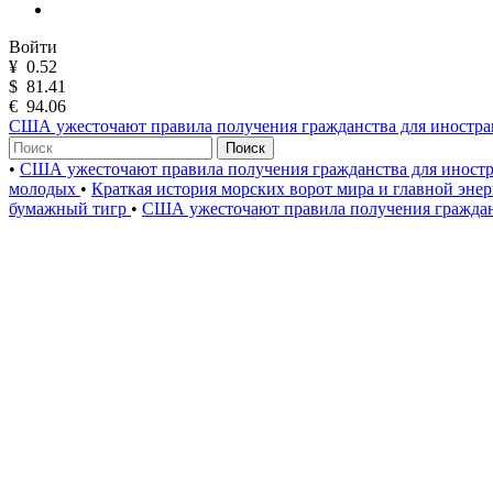
Войти
¥
0.52
$
81.41
€
94.06
США ужесточают правила получения гражданства для иностра
Поиск
•
США ужесточают правила получения гражданства для иност
молодых
•
Краткая история морских ворот мира и главной эне
бумажный тигр
•
США ужесточают правила получения граждан