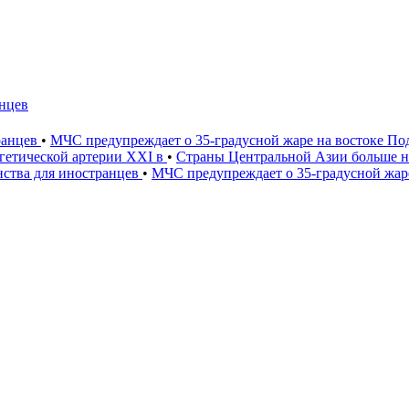
нцев
ранцев
•
МЧС предупреждает о 35-градусной жаре на востоке П
ргетической артерии XXI в
•
Страны Центральной Азии больше н
ства для иностранцев
•
МЧС предупреждает о 35-градусной жар