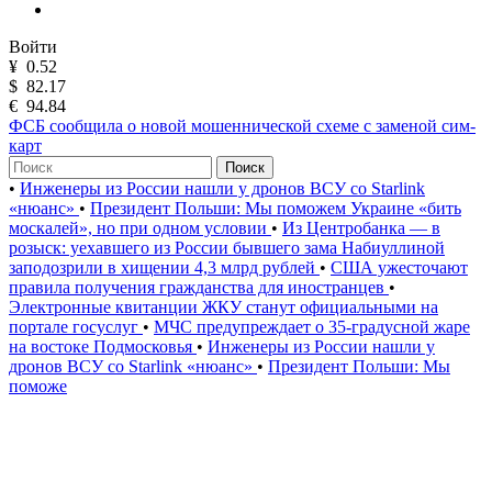
Войти
¥
0.52
$
82.17
€
94.84
ФСБ сообщила о новой мошеннической схеме с заменой сим-
карт
Поиск
•
Инженеры из России нашли у дронов ВСУ со Starlink
«нюанс»
•
Президент Польши: Мы поможем Украине «бить
москалей», но при одном условии
•
Из Центробанка — в
розыск: уехавшего из России бывшего зама Набиуллиной
заподозрили в хищении 4,3 млрд рублей
•
США ужесточают
правила получения гражданства для иностранцев
•
Электронные квитанции ЖКУ станут официальными на
портале госуслуг
•
МЧС предупреждает о 35-градусной жаре
на востоке Подмосковья
•
Инженеры из России нашли у
дронов ВСУ со Starlink «нюанс»
•
Президент Польши: Мы
поможе