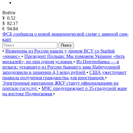
Войти
¥
0.52
$
82.17
€
94.84
ФСБ сообщила о новой мошеннической схеме с заменой сим-
карт
Поиск
•
Инженеры из России нашли у дронов ВСУ со Starlink
«нюанс»
•
Президент Польши: Мы поможем Украине «бить
москалей», но при одном условии
•
Из Центробанка — в
розыск: уехавшего из России бывшего зама Набиуллиной
заподозрили в хищении 4,3 млрд рублей
•
США ужесточают
правила получения гражданства для иностранцев
•
Электронные квитанции ЖКУ станут официальными на
портале госуслуг
•
МЧС предупреждает о 35-градусной жаре
на востоке Подмосковья
•