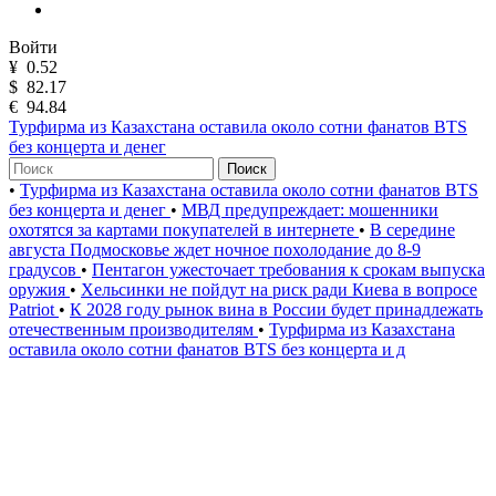
Войти
¥
0.52
$
82.17
€
94.84
Турфирма из Казахстана оставила около сотни фанатов BTS
без концерта и денег
Поиск
•
Турфирма из Казахстана оставила около сотни фанатов BTS
без концерта и денег
•
МВД предупреждает: мошенники
охотятся за картами покупателей в интернете
•
В середине
августа Подмосковье ждет ночное похолодание до 8-9
градусов
•
Пентагон ужесточает требования к срокам выпуска
оружия
•
Хельсинки не пойдут на риск ради Киева в вопросе
Patriot
•
К 2028 году рынок вина в России будет принадлежать
отечественным производителям
•
Турфирма из Казахстана
оставила около сотни фанатов BTS без концерта и д