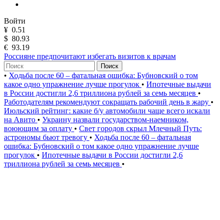
Войти
¥
0.51
$
80.93
€
93.19
Россияне предпочитают избегать визитов к врачам
Поиск
•
Ходьба после 60 – фатальная ошибка: Бубновский о том
какое одно упражнение лучше прогулок
•
Ипотечные выдачи
в России достигли 2,6 триллиона рублей за семь месяцев
•
Работодателям рекомендуют сокращать рабочий день в жару
•
Июльский рейтинг: какие б/у автомобили чаще всего искали
на Авито
•
Украину назвали государством-наемником,
воюющим за оплату
•
Свет городов скрыл Млечный Путь:
астрономы бьют тревогу
•
Ходьба после 60 – фатальная
ошибка: Бубновский о том какое одно упражнение лучше
прогулок
•
Ипотечные выдачи в России достигли 2,6
триллиона рублей за семь месяцев
•