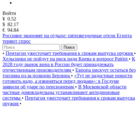
Войти
¥
0.52
$
82.17
€
94.84
Россияне экономят на отдыхе: пятизвездочные отели Египта
теряют спрос
Поиск
•
Пентагон ужесточает требования к срокам выпуска оружия
•
Хельсинки не пойдут на риск ради Киева в вопросе Patriot
•
К
2028 году рынок вина в России будет принадлежать
отечественным производителям
•
Европа рискует остаться без
топлива из-за позиции Берлина
•
«Тут не радостные новости
готовить надо, а извиняться перед людьми»: в Госдуме
заявили об ударе по пенсионерам
•
В Московской области
частные домовладельцы устанавливают антидроновые
системы
•
Пентагон ужесточает требования к срокам выпуска
оружия
•