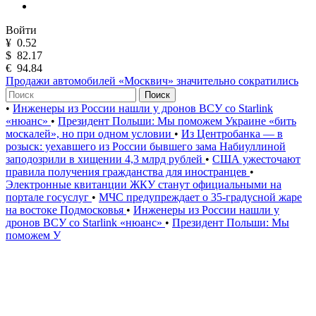
Войти
¥
0.52
$
82.17
€
94.84
Продажи автомобилей «Москвич» значительно сократились
Поиск
•
Инженеры из России нашли у дронов ВСУ со Starlink
«нюанс»
•
Президент Польши: Мы поможем Украине «бить
москалей», но при одном условии
•
Из Центробанка — в
розыск: уехавшего из России бывшего зама Набиуллиной
заподозрили в хищении 4,3 млрд рублей
•
США ужесточают
правила получения гражданства для иностранцев
•
Электронные квитанции ЖКУ станут официальными на
портале госуслуг
•
МЧС предупреждает о 35-градусной жаре
на востоке Подмосковья
•
Инженеры из России нашли у
дронов ВСУ со Starlink «нюанс»
•
Президент Польши: Мы
поможем У