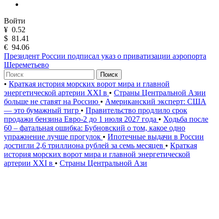
Войти
¥
0.52
$
81.41
€
94.06
Президент России подписал указ о приватизации аэропорта
Шереметьево
Поиск
•
Краткая история морских ворот мира и главной
энергетической артерии XXI в
•
Страны Центральной Азии
больше не ставят на Россию
•
Американский эксперт: США
— это бумажный тигр
•
Правительство продлило срок
продажи бензина Евро-2 до 1 июля 2027 года
•
Ходьба после
60 – фатальная ошибка: Бубновский о том, какое одно
упражнение лучше прогулок
•
Ипотечные выдачи в России
достигли 2,6 триллиона рублей за семь месяцев
•
Краткая
история морских ворот мира и главной энергетической
артерии XXI в
•
Страны Центральной Ази