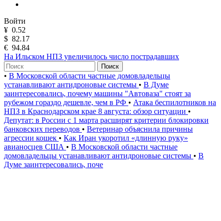
Войти
¥
0.52
$
82.17
€
94.84
На Ильском НПЗ увеличилось число пострадавших
Поиск
•
В Московской области частные домовладельцы
устанавливают антидроновые системы
•
В Думе
заинтересовались, почему машины "Автоваза" стоят за
рубежом гораздо дешевле, чем в РФ
•
Атака беспилотников на
НПЗ в Краснодарском крае 8 августа: обзор ситуации
•
Депутат: в России с 1 марта расширят критерии блокировки
банковских переводов
•
Ветеринар объяснила причины
агрессии кошек
•
Как Иран укоротил «длинную руку»
авианосцев США
•
В Московской области частные
домовладельцы устанавливают антидроновые системы
•
В
Думе заинтересовались, поче