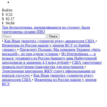
Войти
¥
0.52
$
82.17
€
94.84
Три беспилотника, направлявшиеся на столицу, были
уничтожены силами ПВО
Поиск
•
Как Иран укоротил «длинную руку» авианосцев США
•
Инженеры из России нашли у дронов ВСУ со Starlink
«нюанс»
•
Президент Польши: Мы поможем Украине «бить
москалей», но при одном условии
•
Из Центробанка — в
розыск: уехавшего из России бывшего зама Набиуллиной
заподозрили в хищении 4,3 млрд рублей
•
США ужесточают
правила получения гражданства для иностранцев
•
Электронные квитанции ЖКУ станут официальными на
портале госуслуг
•
Как Иран укоротил «длинную руку»
авианосцев США
•
Инженеры из России нашли у дронов
ВСУ