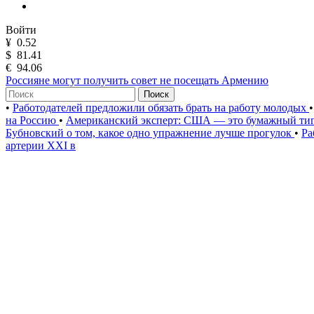
Войти
¥
0.52
$
81.41
€
94.06
Россияне могут получить совет не посещать Армению
Поиск
•
Работодателей предложили обязать брать на работу молодых
•
на Россию
•
Американский эксперт: США — это бумажный ти
Бубновский о том, какое одно упражнение лучше прогулок
•
Ра
артерии XXI в