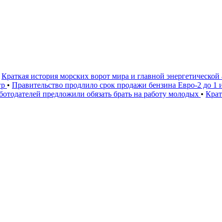
Краткая история морских ворот мира и главной энергетической
гр
•
Правительство продлило срок продажи бензина Евро-2 до 1 
ботодателей предложили обязать брать на работу молодых
•
Крат