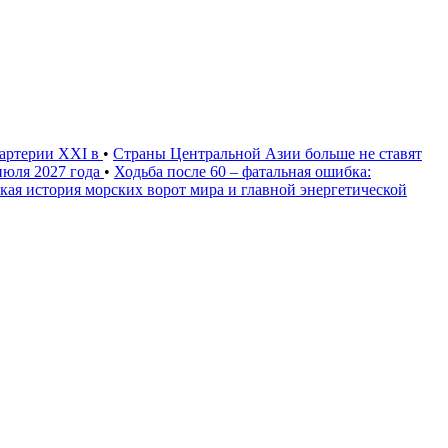
 артерии XXI в
•
Страны Центральной Азии больше не ставят
июля 2027 года
•
Ходьба после 60 – фатальная ошибка:
кая история морских ворот мира и главной энергетической