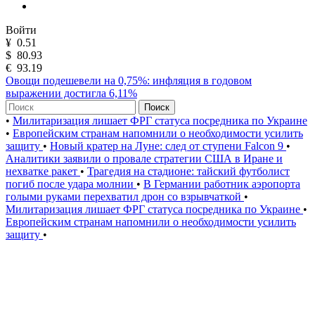
Войти
¥
0.51
$
80.93
€
93.19
Овощи подешевели на 0,75%: инфляция в годовом
выражении достигла 6,11%
Поиск
•
Милитаризация лишает ФРГ статуса посредника по Украине
•
Европейским странам напомнили о необходимости усилить
защиту
•
Новый кратер на Луне: след от ступени Falcon 9
•
Аналитики заявили о провале стратегии США в Иране и
нехватке ракет
•
Трагедия на стадионе: тайский футболист
погиб после удара молнии
•
В Германии работник аэропорта
голыми руками перехватил дрон со взрывчаткой
•
Милитаризация лишает ФРГ статуса посредника по Украине
•
Европейским странам напомнили о необходимости усилить
защиту
•