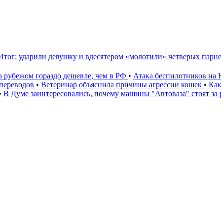
.Итог: ударили девушку и вдесятером «молотили» четверых парн
а рубежом гораздо дешевле, чем в РФ
•
Атака беспилотников на 
 переводов
•
Ветеринар объяснила причины агрессии кошек
•
Как
•
В Думе заинтересовались, почему машины "Автоваза" стоят за 