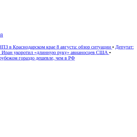
ей
НПЗ в Краснодарском крае 8 августа: обзор ситуации
•
Депутат:
 Иран укоротил «длинную руку» авианосцев США
•
рубежом гораздо дешевле, чем в РФ