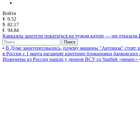
Войти
¥
0.52
$
82.17
€
94.84
Кавказцы захотели покататься на чужом катере — им отказали
Поиск
•
В Думе заинтересовались, почему машины "Автоваза" стоят з
в России с 1 марта расширят критерии блокировки банковских
Инженеры из России нашли у дронов ВСУ со Starlink «нюанс»