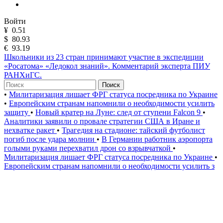
Войти
¥
0.51
$
80.93
€
93.19
Школьники из 23 стран принимают участие в экспедиции
«Росатома» «Ледокол знаний». Комментарий эксперта ПИУ
РАНХиГС.
Поиск
•
Милитаризация лишает ФРГ статуса посредника по Украине
•
Европейским странам напомнили о необходимости усилить
защиту
•
Новый кратер на Луне: след от ступени Falcon 9
•
Аналитики заявили о провале стратегии США в Иране и
нехватке ракет
•
Трагедия на стадионе: тайский футболист
погиб после удара молнии
•
В Германии работник аэропорта
голыми руками перехватил дрон со взрывчаткой
•
Милитаризация лишает ФРГ статуса посредника по Украине
•
Европейским странам напомнили о необходимости усилить з