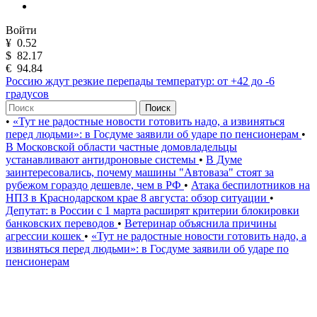
Войти
¥
0.52
$
82.17
€
94.84
Россию ждут резкие перепады температур: от +42 до -6
градусов
Поиск
•
«Тут не радостные новости готовить надо, а извиняться
перед людьми»: в Госдуме заявили об ударе по пенсионерам
•
В Московской области частные домовладельцы
устанавливают антидроновые системы
•
В Думе
заинтересовались, почему машины "Автоваза" стоят за
рубежом гораздо дешевле, чем в РФ
•
Атака беспилотников на
НПЗ в Краснодарском крае 8 августа: обзор ситуации
•
Депутат: в России с 1 марта расширят критерии блокировки
банковских переводов
•
Ветеринар объяснила причины
агрессии кошек
•
«Тут не радостные новости готовить надо, а
извиняться перед людьми»: в Госдуме заявили об ударе по
пенсионерам