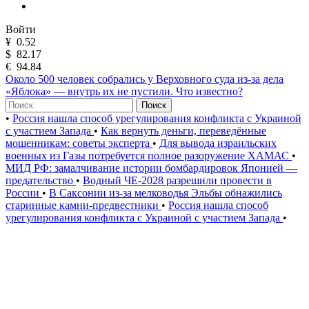
Войти
¥
0.52
$
82.17
€
94.84
Около 500 человек собрались у Верховного суда из-за дела
«Яблока» — внутрь их не пустили. Что известно?
Поиск
•
Россия нашла способ урегулирования конфликта с Украиной
с участием Запада
•
Как вернуть деньги, переведённые
мошенникам: советы эксперта
•
Для вывода израильских
военных из Газы потребуется полное разоружение ХАМАС
•
МИД РФ: замалчивание истории бомбардировок Японией —
предательство
•
Водный ЧЕ-2028 разрешили провести в
России
•
В Саксонии из-за мелководья Эльбы обнажились
старинные камни-предвестники
•
Россия нашла способ
урегулирования конфликта с Украиной с участием Запада
•