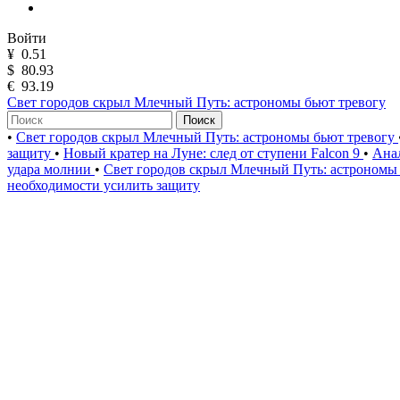
Войти
¥
0.51
$
80.93
€
93.19
Свет городов скрыл Млечный Путь: астрономы бьют тревогу
Поиск
•
Свет городов скрыл Млечный Путь: астрономы бьют тревогу
защиту
•
Новый кратер на Луне: след от ступени Falcon 9
•
Анал
удара молнии
•
Свет городов скрыл Млечный Путь: астрономы
необходимости усилить защиту