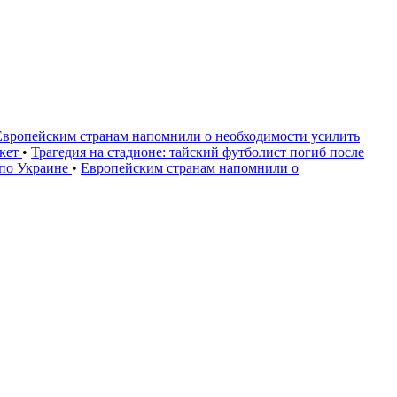
Европейским странам напомнили о необходимости усилить
акет
•
Трагедия на стадионе: тайский футболист погиб после
 по Украине
•
Европейским странам напомнили о