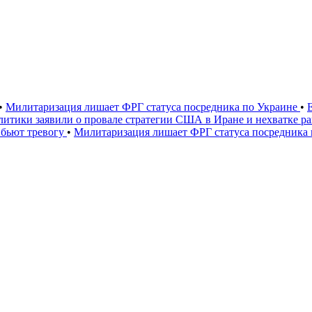
•
Милитаризация лишает ФРГ статуса посредника по Украине
•
итики заявили о провале стратегии США в Иране и нехватке р
 бьют тревогу
•
Милитаризация лишает ФРГ статуса посредника