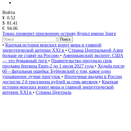
Войти
¥
0.52
$
81.41
€
94.06
Токио проверит присвоение острову Курил имени Зорге
Поиск
•
Краткая история морских ворот мира и главной
энергетической артерии XXI в
•
Страны Центральной Азии
больше не ставят на Россию
•
Американский эксперт: США
— это бумажный тигр
•
Правительство продлило срок
продажи бензина Евро-2 до 1 июля 2027 года
•
Ходьба после
60 – фатальная ошибка: Бубновский о том, какое одно
упражнение лучше прогулок
•
Ипотечные выдачи в России
достигли 2,6 триллиона рублей за семь месяцев
•
Краткая
история морских ворот мира и главной энергетической
артерии XXI в
•
Страны Централь