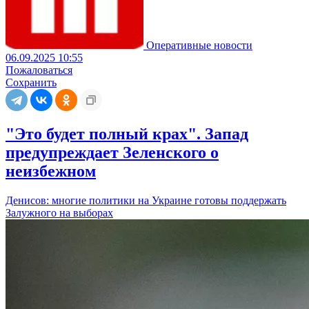
Оперативные новости
06.09.2025 10:55
Пожаловаться
Сохранить
"Это будет полный крах". Запад
предупреждает Зеленского о
неизбежном
Денисов: многие политики на Украине готовы поддержать
Залужного на выборах