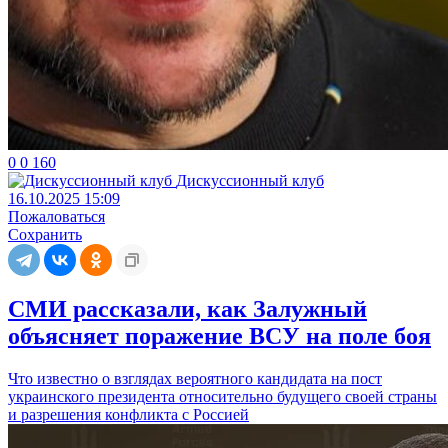
0
0
160
Дискуссионный клуб
16.10.2025 15:09
Пожаловаться
Сохранить
СМИ рассказали, как Залужный
объясняет поражение ВСУ на поле боя
Что известно о взглядах вероятного кандидата на пост
украинского президента относительно будущего своей страны
и разрешения конфликта с Россией