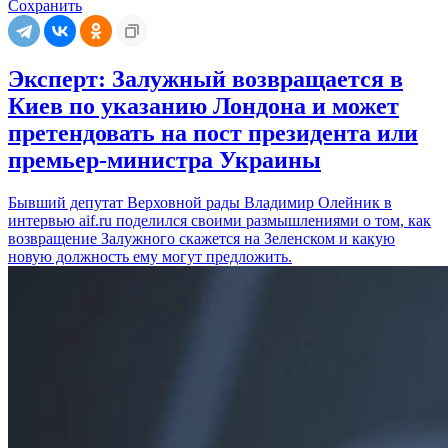
Сохранить
Эксперт: Залужный возвращается в
Киев по указанию Лондона и может
претендовать на пост президента или
премьер-министра Украины
Бывший депутат Верховной рады Владимир Олейник в
интервью aif.ru поделился своими размышлениями о том, как
возвращение Залужного скажется на Зеленском и какую
новую должность ему могут предложить.