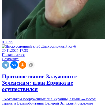
0
0
395
Дискуссионный клуб
20.11.2025 17:33
Пожаловаться
Сохранить
Противостояние Залужного с
Зеленским: план Ермака не
осуществился
Экс-главком Вооруженных сил Украины, а ныне — посол
страны в Великобритании Валерий Залужный отклонил