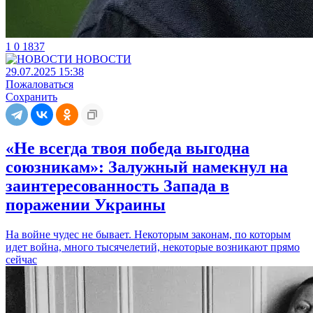
1
0
1837
НОВОСТИ
29.07.2025 15:38
Пожаловаться
Сохранить
«Не всегда твоя победа выгодна
союзникам»: Залужный намекнул на
заинтересованность Запада в
поражении Украины
На войне чудес не бывает. Некоторым законам, по которым
идет война, много тысячелетий, некоторые возникают прямо
сейчас