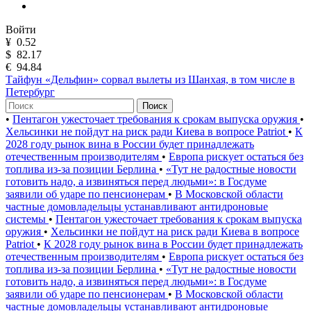
Войти
¥
0.52
$
82.17
€
94.84
Тайфун «Дельфин» сорвал вылеты из Шанхая, в том числе в
Петербург
Поиск
•
Пентагон ужесточает требования к срокам выпуска оружия
•
Хельсинки не пойдут на риск ради Киева в вопросе Patriot
•
К
2028 году рынок вина в России будет принадлежать
отечественным производителям
•
Европа рискует остаться без
топлива из-за позиции Берлина
•
«Тут не радостные новости
готовить надо, а извиняться перед людьми»: в Госдуме
заявили об ударе по пенсионерам
•
В Московской области
частные домовладельцы устанавливают антидроновые
системы
•
Пентагон ужесточает требования к срокам выпуска
оружия
•
Хельсинки не пойдут на риск ради Киева в вопросе
Patriot
•
К 2028 году рынок вина в России будет принадлежать
отечественным производителям
•
Европа рискует остаться без
топлива из-за позиции Берлина
•
«Тут не радостные новости
готовить надо, а извиняться перед людьми»: в Госдуме
заявили об ударе по пенсионерам
•
В Московской области
частные домовладельцы устанавливают антидроновые