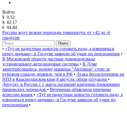
Войти
¥
0.52
$
82.17
€
94.84
Россию ждут резкие перепады температур: от +42 до -6
градусов
Поиск
•
«Тут не радостные новости готовить надо, а извиняться
перед людьми»: в Госдуме заявили об ударе по пенсионерам
•
В Московской области частные домовладельцы
устанавливают антидроновые системы
•
В Думе
заинтересовались, почему машины "Автоваза" стоят за
рубежом гораздо дешевле, чем в РФ
•
Атака беспилотников на
НПЗ в Краснодарском крае 8 августа: обзор ситуации
•
Депутат: в России с 1 марта расширят критерии блокировки
банковских переводов
•
Ветеринар объяснила причины
агрессии кошек
•
«Тут не радостные новости готовить надо, а
извиняться перед людьми»: в Госдуме заявили об ударе по
пенсионерам
•