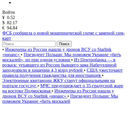
Войти
¥
0.52
$
82.17
€
94.84
ФСБ сообщила о новой мошеннической схеме с заменой сим-
карт
Поиск
•
Инженеры из России нашли у дронов ВСУ со Starlink
«нюанс»
•
Президент Польши: Мы поможем Украине «бить
москалей», но при одном условии
•
Из Центробанка — в
розыск: уехавшего из России бывшего зама Набиуллиной
заподозрили в хищении 4,3 млрд рублей
•
США ужесточают
правила получения гражданства для иностранцев
•
Электронные квитанции ЖКУ станут официальными на
портале госуслуг
•
МЧС предупреждает о 35-градусной жаре
на востоке Подмосковья
•
Инженеры из России нашли у
дронов ВСУ со Starlink «нюанс»
•
Президент Польши: Мы
поможем Украине «бить москалей