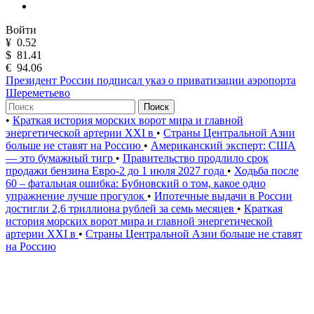
Войти
¥
0.52
$
81.41
€
94.06
Президент России подписал указ о приватизации аэропорта
Шереметьево
Поиск
•
Краткая история морских ворот мира и главной
энергетической артерии XXI в
•
Страны Центральной Азии
больше не ставят на Россию
•
Американский эксперт: США
— это бумажный тигр
•
Правительство продлило срок
продажи бензина Евро-2 до 1 июля 2027 года
•
Ходьба после
60 – фатальная ошибка: Бубновский о том, какое одно
упражнение лучше прогулок
•
Ипотечные выдачи в России
достигли 2,6 триллиона рублей за семь месяцев
•
Краткая
история морских ворот мира и главной энергетической
артерии XXI в
•
Страны Центральной Азии больше не ставят
на Россию