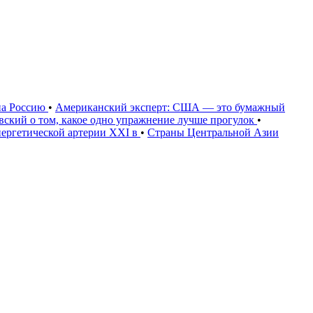
на Россию
•
Американский эксперт: США — это бумажный
овский о том, какое одно упражнение лучше прогулок
•
нергетической артерии XXI в
•
Страны Центральной Азии