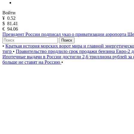
Войти
¥
0.52
$
81.41
€
94.06
Президент России подписал указ о приватизации аэропорта Ш
Поиск
•
Краткая история морских ворот мира и главной энергетическ
тигр
•
Правительство продлило срок продажи бензина Евро-2 д
Ипотечные выдачи в России достигли 2,6 триллиона рублей за
больше не ставят на Россию
•