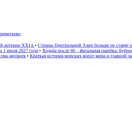
ереметьево
ой артерии XXI в
•
Страны Центральной Азии больше не ставят 
о 1 июля 2027 года
•
Ходьба после 60 – фатальная ошибка: Бубн
 семь месяцев
•
Краткая история морских ворот мира и главной э