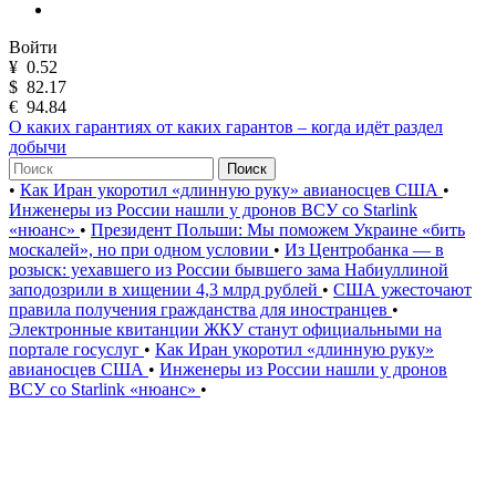
Войти
¥
0.52
$
82.17
€
94.84
О каких гарантиях от каких гарантов – когда идёт раздел
добычи
Поиск
•
Как Иран укоротил «длинную руку» авианосцев США
•
Инженеры из России нашли у дронов ВСУ со Starlink
«нюанс»
•
Президент Польши: Мы поможем Украине «бить
москалей», но при одном условии
•
Из Центробанка — в
розыск: уехавшего из России бывшего зама Набиуллиной
заподозрили в хищении 4,3 млрд рублей
•
США ужесточают
правила получения гражданства для иностранцев
•
Электронные квитанции ЖКУ станут официальными на
портале госуслуг
•
Как Иран укоротил «длинную руку»
авианосцев США
•
Инженеры из России нашли у дронов
ВСУ со Starlink «нюанс»
•