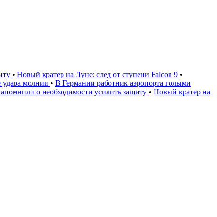
щиту
•
Новый кратер на Луне: след от ступени Falcon 9
•
е удара молнии
•
В Германии работник аэропорта голыми
напомнили о необходимости усилить защиту
•
Новый кратер на