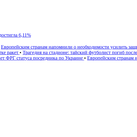
достигла 6,11%
Европейским странам напомнили о необходимости усилить за
тке ракет
•
Трагедия на стадионе: тайский футболист погиб посл
ет ФРГ статуса посредника по Украине
•
Европейским странам 