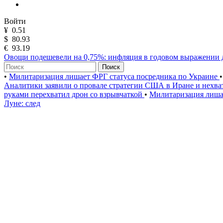
Войти
¥
0.51
$
80.93
€
93.19
Овощи подешевели на 0,75%: инфляция в годовом выражении 
Поиск
•
Милитаризация лишает ФРГ статуса посредника по Украине
•
Аналитики заявили о провале стратегии США в Иране и нехва
руками перехватил дрон со взрывчаткой
•
Милитаризация лиша
Луне: след