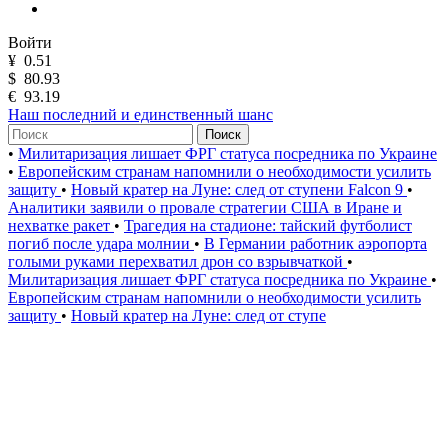
Войти
¥
0.51
$
80.93
€
93.19
Наш последний и единственный шанс
Поиск
•
Милитаризация лишает ФРГ статуса посредника по Украине
•
Европейским странам напомнили о необходимости усилить
защиту
•
Новый кратер на Луне: след от ступени Falcon 9
•
Аналитики заявили о провале стратегии США в Иране и
нехватке ракет
•
Трагедия на стадионе: тайский футболист
погиб после удара молнии
•
В Германии работник аэропорта
голыми руками перехватил дрон со взрывчаткой
•
Милитаризация лишает ФРГ статуса посредника по Украине
•
Европейским странам напомнили о необходимости усилить
защиту
•
Новый кратер на Луне: след от ступе