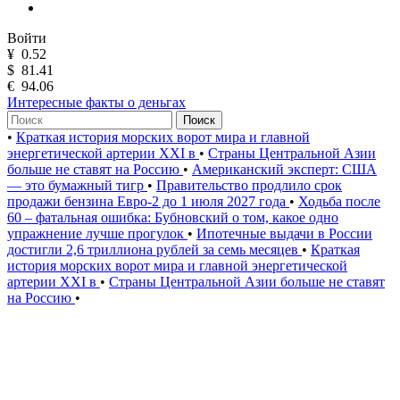
Войти
¥
0.52
$
81.41
€
94.06
Интересные факты о деньгах
Поиск
•
Краткая история морских ворот мира и главной
энергетической артерии XXI в
•
Страны Центральной Азии
больше не ставят на Россию
•
Американский эксперт: США
— это бумажный тигр
•
Правительство продлило срок
продажи бензина Евро-2 до 1 июля 2027 года
•
Ходьба после
60 – фатальная ошибка: Бубновский о том, какое одно
упражнение лучше прогулок
•
Ипотечные выдачи в России
достигли 2,6 триллиона рублей за семь месяцев
•
Краткая
история морских ворот мира и главной энергетической
артерии XXI в
•
Страны Центральной Азии больше не ставят
на Россию
•