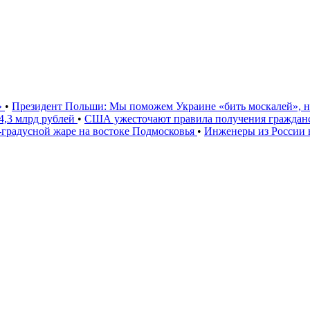
»
•
Президент Польши: Мы поможем Украине «бить москалей», 
4,3 млрд рублей
•
США ужесточают правила получения гражданс
градусной жаре на востоке Подмосковья
•
Инженеры из России 