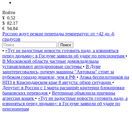
Войти
¥
0.52
$
82.17
€
94.84
Россию ждут резкие перепады температур: от +42 до -6
градусов
Поиск
•
«Тут не радостные новости готовить надо, а извиняться
перед людьми»: в Госдуме заявили об ударе по пенсионерам
•
В Московской области частные домовладельцы
устанавливают антидроновые системы
•
В Думе
заинтересовались, почему машины "Автоваза" стоят за
рубежом гораздо дешевле, чем в РФ
•
Атака беспилотников на
НПЗ в Краснодарском крае 8 августа: обзор ситуации
•
Депутат: в России с 1 марта расширят критерии блокировки
банковских переводов
•
Ветеринар объяснила причины
агрессии кошек
•
«Тут не радостные новости готовить надо, а
извиняться перед людьми»: в Госдуме заявили об ударе по
пенсионерам