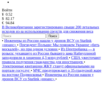
Войти
¥
0.52
$
82.17
€
94.84
В Великобритании зарегистрировано свыше 200 летальных
исходов из-за использования средств для снижения веса
Поиск
•
Инженеры из России нашли у дронов ВСУ со Starlink
«нюанс»
•
Президент Польши: Мы поможем Украине «бить
москалей», но при одном условии
•
Из Центробанка — в
розыск: уехавшего из России бывшего зама Набиуллиной
заподозрили в хищении 4,3 млрд рублей
•
США ужесточают
правила получения гражданства для иностранцев
•
Электронные квитанции ЖКУ станут официальными на
портале госуслуг
•
МЧС предупреждает о 35-градусной жаре
на востоке Подмосковья
•
Инженеры из России нашли у
дронов ВСУ со Starlink «нюанс»
•