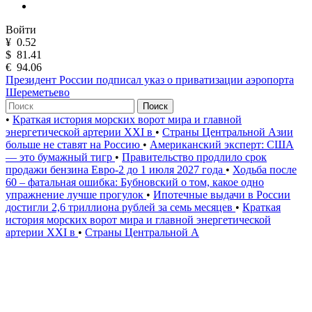
Войти
¥
0.52
$
81.41
€
94.06
Президент России подписал указ о приватизации аэропорта
Шереметьево
Поиск
•
Краткая история морских ворот мира и главной
энергетической артерии XXI в
•
Страны Центральной Азии
больше не ставят на Россию
•
Американский эксперт: США
— это бумажный тигр
•
Правительство продлило срок
продажи бензина Евро-2 до 1 июля 2027 года
•
Ходьба после
60 – фатальная ошибка: Бубновский о том, какое одно
упражнение лучше прогулок
•
Ипотечные выдачи в России
достигли 2,6 триллиона рублей за семь месяцев
•
Краткая
история морских ворот мира и главной энергетической
артерии XXI в
•
Страны Центральной А